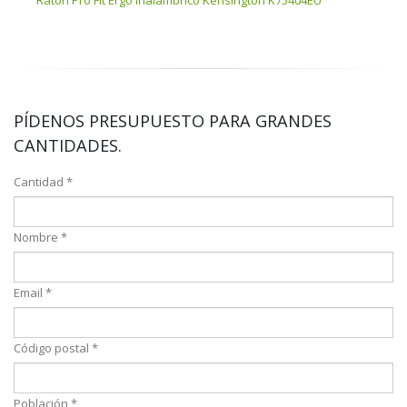
Ratón Pro Fit Ergo inalámbrico Kensington K75404EU
PÍDENOS PRESUPUESTO PARA GRANDES
CANTIDADES.
Cantidad *
Nombre *
Email *
Código postal *
Población *