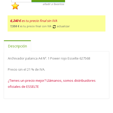
añadir a favoritos
6,240 €
es tu precio final sin IVA
7,550 €
es tu precio final con IVA
actualizar
Descripción
Archivador palanca A4 Nº. 1 Power rojo Esselte 627568
Precio sin el 21 % de IVA.
¿Tienes un precio mejor? Llámanos, somos distribuidores
oficiales de ESSELTE