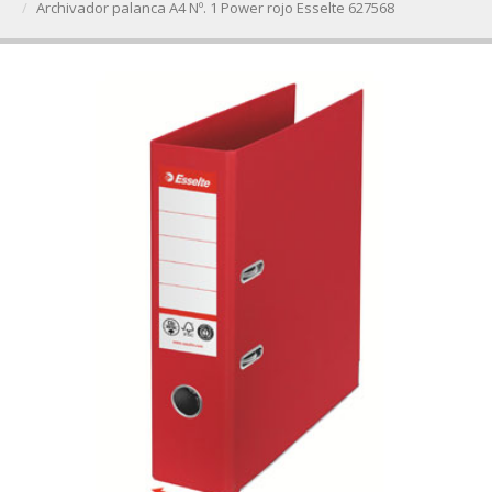
Archivador palanca A4 Nº. 1 Power rojo Esselte 627568