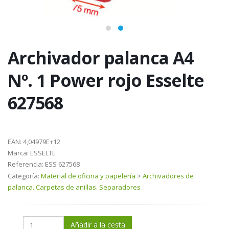
Archivador palanca A4
Nº. 1 Power rojo Esselte
627568
EAN:
4,04979E+12
Marca:
ESSELTE
Referencia:
ESS 627568
Categoría:
Material de oficina y papelería
>
Archivadores de
palanca. Carpetas de anillas. Separadores
Añadir a la cesta