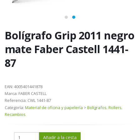
Bolígrafo Grip 2011 negro
mate Faber Castell 1441-
87
EAN:
4005401441878
Marca:
FABER CASTELL
Referencia:
CWL 1441-87
Categoría:
Material de oficina y papelería
>
Bolígrafos. Rollers.
Recambios
Añadir a la cesta