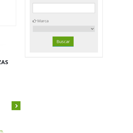
Marca
ZAS
CJ100 agujas portaetiquetas
Apli 00431
m.
CJ100 clips labiados niquelados