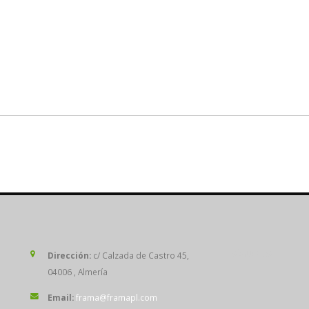
SÍGUENOS
Dirección:
c/ Calzada de Castro 45,
04006 , Almería
Email:
frama@framapl.com