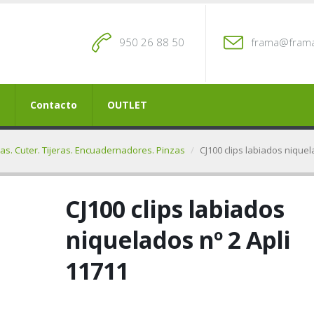
950 26 88 50
frama@frama
Contacto
OUTLET
tas. Cuter. Tijeras. Encuadernadores. Pinzas
CJ100 clips labiados niquel
CJ100 clips labiados
niquelados nº 2 Apli
11711