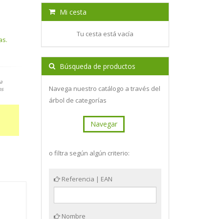
Mi cesta
Tu cesta está vacía
as.
Búsqueda de productos
a
Navega nuestro catálogo a través del
os
árbol de categorías
Navegar
o filtra según algún criterio:
Referencia | EAN
Nombre