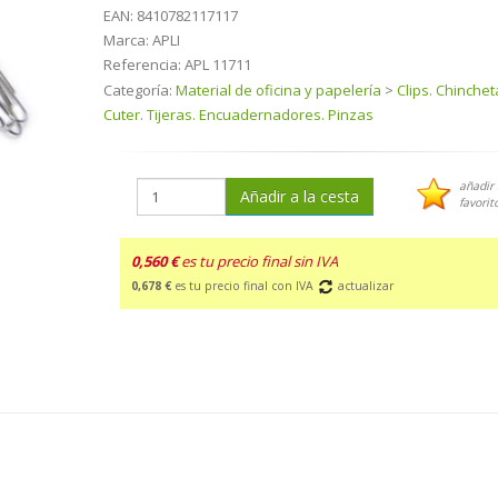
EAN:
8410782117117
Marca:
APLI
Referencia:
APL 11711
Categoría:
Material de oficina y papelería
>
Clips. Chinchet
Cuter. Tijeras. Encuadernadores. Pinzas
añadir 
Añadir a la cesta
favorit
0,560 €
es tu precio final sin IVA
0,678 €
es tu precio final con IVA
actualizar