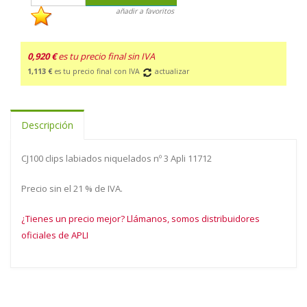
añadir a favoritos
0,920 €
es tu precio final sin IVA
1,113 €
es tu precio final con IVA
actualizar
Descripción
CJ100 clips labiados niquelados nº 3 Apli 11712
Precio sin el 21 % de IVA.
¿Tienes un precio mejor? Llámanos, somos distribuidores
oficiales de APLI