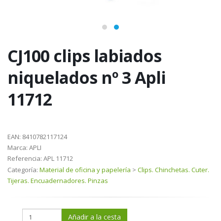
CJ100 clips labiados
niquelados nº 3 Apli
11712
EAN:
8410782117124
Marca:
APLI
Referencia:
APL 11712
Categoría:
Material de oficina y papelería
>
Clips. Chinchetas. Cuter.
Tijeras. Encuadernadores. Pinzas
Añadir a la cesta