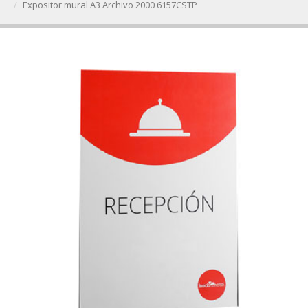
Expositor mural A3 Archivo 2000 6157CSTP