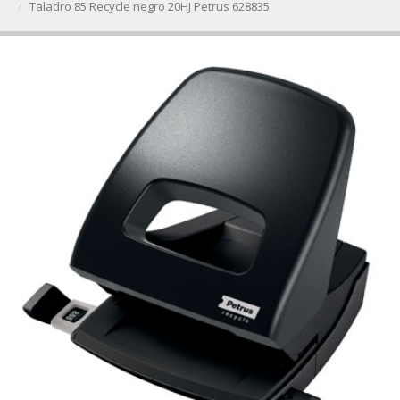
Taladro 85 Recycle negro 20HJ Petrus 628835