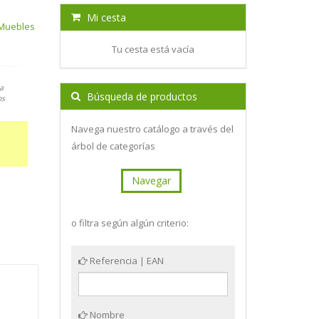
Mi cesta
 Muebles
Tu cesta está vacía
a
Búsqueda de productos
os
Navega nuestro catálogo a través del
árbol de categorías
Navegar
o filtra según algún criterio:
Referencia | EAN
Nombre