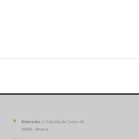
SÍGUENOS
Dirección:
c/ Calzada de Castro 45,
04006 , Almería