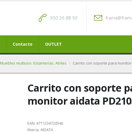
950 26 88 50
frama@frama
Contacto
OUTLET
Muebles multiuso. Estanterías. Atriles
Carrito con soporte para monito
Carrito con soporte p
monitor aidata PD210
EAN:
4711234720546
Marca:
AIDATA