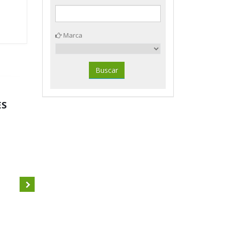
Marca
ES
Estantería metálica
100x200x60cm. 4 estantes
Armario metálico persiana