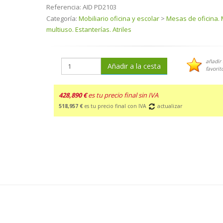
Referencia:
AID PD2103
Categoría:
Mobiliario oficina y escolar
>
Mesas de oficina.
multiuso. Estanterías. Atriles
añadir 
Añadir a la cesta
favorit
428,890 €
es tu precio final sin IVA
518,957 €
es tu precio final con IVA
actualizar