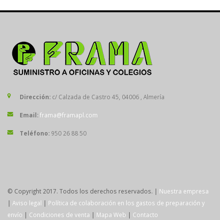
Dirección:
c/ Calzada de Castro 45, 04006 , Almería
Email:
frama@framapl.com
Teléfono:
950 26 88 50
SÍGUENOS
© Copyright 2017. Todos los derechos reservados. |
Nuestra empresa
|
Aviso legal
|
Política de colaboración en los gastos de preparación y
envío
|
Condiciones de venta
|
Mapa Web
|
Contacto