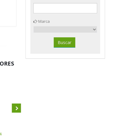
Marca
DORES
4
Carpeta Carpebook Multiline
Carpeta Carpebook Multiline