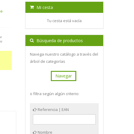
Mi cesta
de
Tu cesta está vacía
a
Búsqueda de productos
os
Navega nuestro catálogo a través del
árbol de categorías
Navegar
o filtra según algún criterio:
Referencia | EAN
Nombre