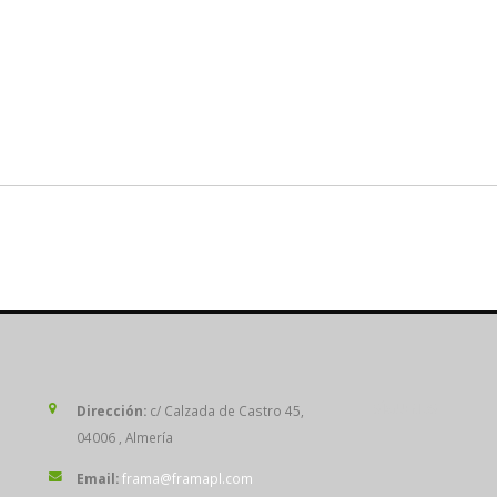
SÍGUENOS
Dirección:
c/ Calzada de Castro 45,
04006 , Almería
Email:
frama@framapl.com