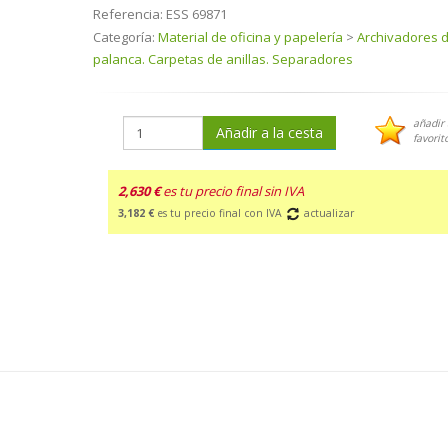
Referencia:
ESS 69871
Categoría:
Material de oficina y papelería
>
Archivadores 
palanca. Carpetas de anillas. Separadores
añadir 
Añadir a la cesta
favorit
2,630 €
es tu precio final sin IVA
3,182 €
es tu precio final con IVA
actualizar