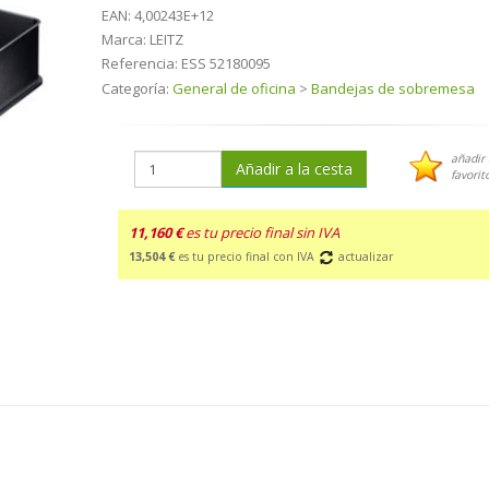
EAN:
4,00243E+12
Marca:
LEITZ
Referencia:
ESS 52180095
Categoría:
General de oficina
>
Bandejas de sobremesa
añadir 
Añadir a la cesta
favorit
11,160 €
es tu precio final sin IVA
13,504 €
es tu precio final con IVA
actualizar