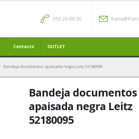
950 26 88 50
frama@frama
Contacto
OUTLET
Bandeja documentos apaisada negra Leitz 52180095
Bandeja documentos
apaisada negra Leitz
52180095