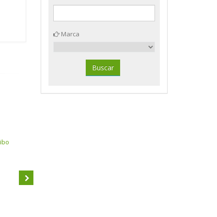
Marca
aibo
Bandeja portadocumentos
naranja pastel Faibo 93-31
Bandeja documentos apaisada