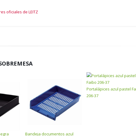
es oficiales de LEITZ
 SOBREMESA
Portalápices azul pastel F
206-37
negra
Bandeja documentos azul