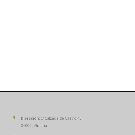
SÍGUENOS
Dirección:
c/ Calzada de Castro 45,
04006 , Almería