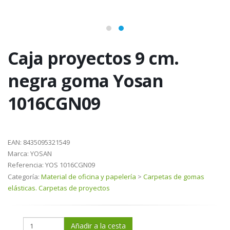
Caja proyectos 9 cm.
negra goma Yosan
1016CGN09
EAN:
8435095321549
Marca:
YOSAN
Referencia:
YOS 1016CGN09
Categoría:
Material de oficina y papelería
>
Carpetas de gomas
elásticas. Carpetas de proyectos
Añadir a la cesta