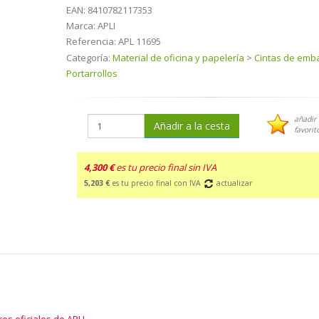
EAN:
8410782117353
Marca:
APLI
Referencia:
APL 11695
Categoría:
Material de oficina y papelería
>
Cintas de emba
Portarrollos
añadir 
Añadir a la cesta
favorit
4,300 €
es tu precio final sin IVA
5,203 €
es tu precio final con IVA
actualizar