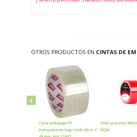
¿Tienes un precio mejor? Llámanos, somos distribuidor
OTROS PRODUCTOS EN
CINTAS DE EM
Cinta embalaje PP
Rollo precinto 48m
transparente bajo ruido 66 m. x
ROJA
48 mm. Apli 11942