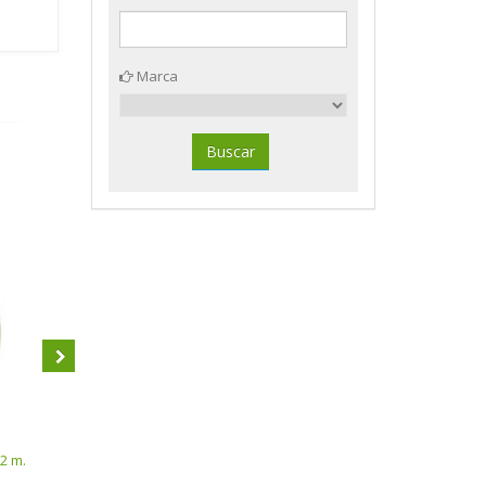
Marca
Cinta embalaje PP marrón bajo
Cinta embalaje PVC marrón 66
2 m.
ruido 66 m. x 132 mm. Apli 13337
m. x 48 mm. Apli 11591