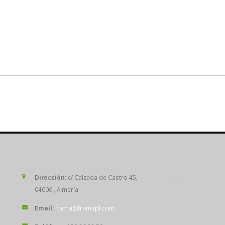
SÍGUENOS
Dirección:
c/ Calzada de Castro 45,
04006 , Almería
Email:
frama@framapl.com