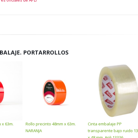
es oficiales de APLI
BALAJE. PORTARROLLOS
m x 63m.
Rollo precinto 48mm x 63m.
Cinta embalaje PP
NARANJA
transparente bajo ruido 13
x 48 mm. Apli 13336