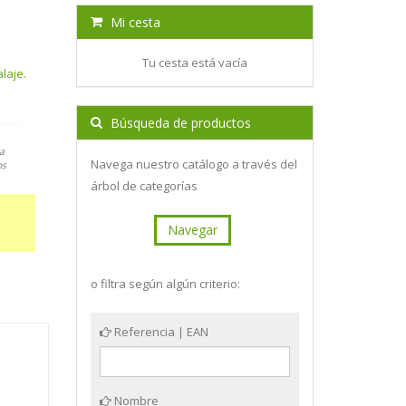
Mi cesta
Tu cesta está vacía
laje.
Búsqueda de productos
a
Navega nuestro catálogo a través del
os
árbol de categorías
Navegar
o filtra según algún criterio:
Referencia | EAN
Nombre