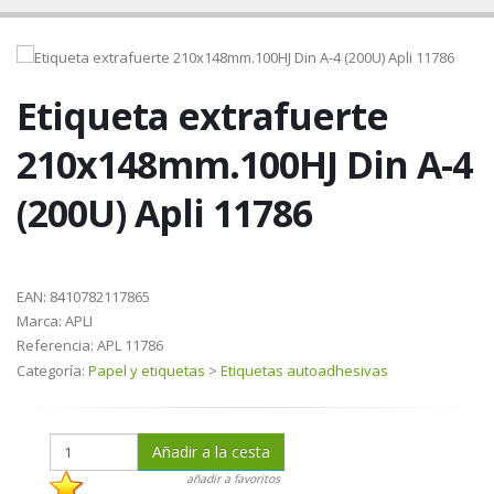
Etiqueta extrafuerte
210x148mm.100HJ Din A-4
(200U) Apli 11786
EAN:
8410782117865
Marca:
APLI
Referencia:
APL 11786
Categoría:
Papel y etiquetas
>
Etiquetas autoadhesivas
Añadir a la cesta
añadir a favoritos