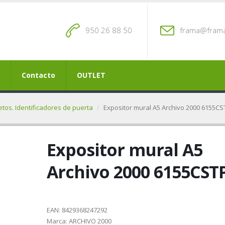
950 26 88 50
frama@frama
Contacto
OUTLET
etos. Identificadores de puerta
Expositor mural A5 Archivo 2000 6155CS
Expositor mural A5
Archivo 2000 6155CST
EAN:
8429368247292
Marca:
ARCHIVO 2000