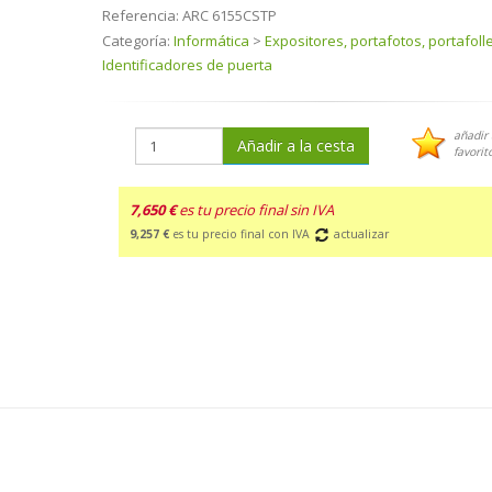
Referencia:
ARC 6155CSTP
Categoría:
Informática
>
Expositores, portafotos, portafoll
Identificadores de puerta
añadir 
Añadir a la cesta
favorit
7,650 €
es tu precio final sin IVA
9,257 €
es tu precio final con IVA
actualizar