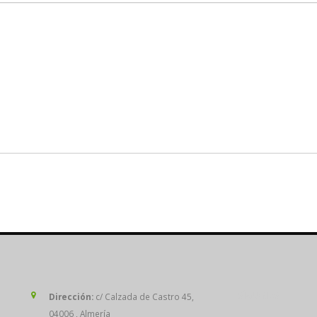
SÍGUENOS
Dirección:
c/ Calzada de Castro 45,
04006 , Almería