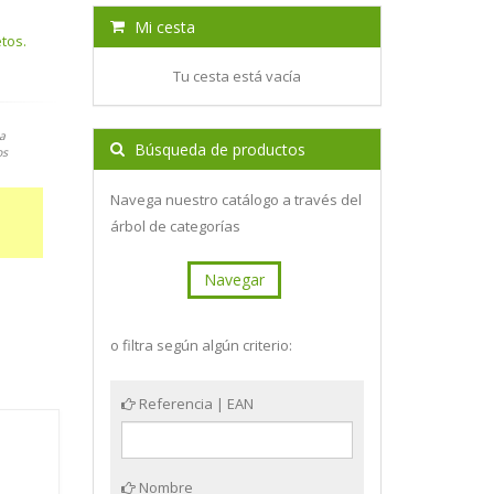
Mi cesta
etos.
Tu cesta está vacía
a
Búsqueda de productos
os
Navega nuestro catálogo a través del
árbol de categorías
Navegar
o filtra según algún criterio:
Referencia | EAN
Nombre