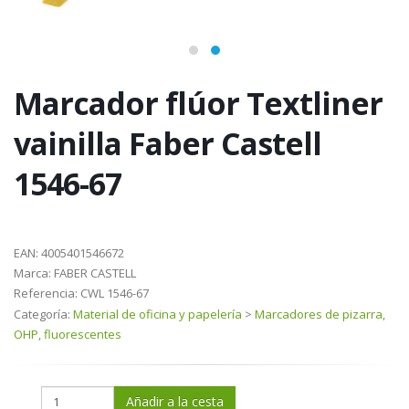
Marcador flúor Textliner
vainilla Faber Castell
1546-67
EAN:
4005401546672
Marca:
FABER CASTELL
Referencia:
CWL 1546-67
Categoría:
Material de oficina y papelería
>
Marcadores de pizarra,
OHP, fluorescentes
Añadir a la cesta