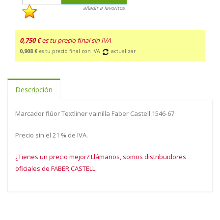
añadir a favoritos
0,750 €
es tu precio final sin IVA
0,908 €
es tu precio final con IVA
actualizar
Descripción
Marcador flúor Textliner vainilla Faber Castell 1546-67
Precio sin el 21 % de IVA.
¿Tienes un precio mejor? Llámanos, somos distribuidores
oficiales de FABER CASTELL