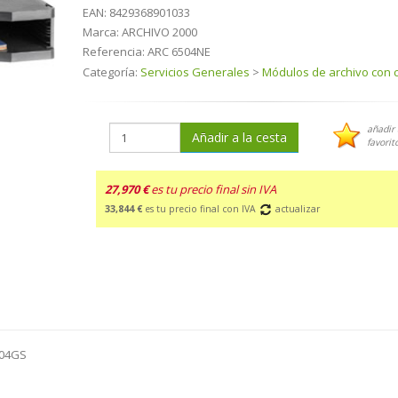
EAN:
8429368901033
Marca:
ARCHIVO 2000
Referencia:
ARC 6504NE
Categoría:
Servicios Generales
>
Módulos de archivo con 
añadir 
Añadir a la cesta
favorit
27,970 €
es tu precio final sin IVA
33,844 €
es tu precio final con IVA
actualizar
504GS