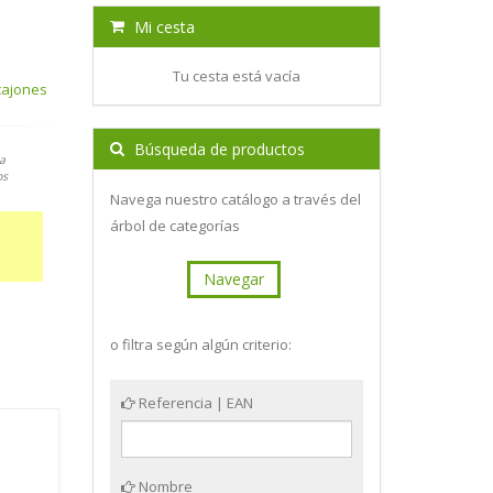
Mi cesta
Tu cesta está vacía
cajones
Búsqueda de productos
a
os
Navega nuestro catálogo a través del
árbol de categorías
Navegar
o filtra según algún criterio:
Referencia | EAN
Nombre