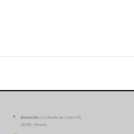
SÍGUENOS
Dirección:
c/ Calzada de Castro 45,
04006 , Almería