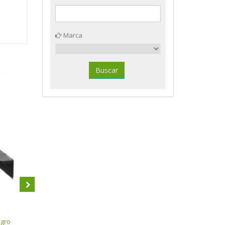
Marca
egro
Módulo 6 cajones ArchivoTec
Módulo adicional estándar