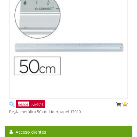
desde
7,840 €
Regla metálica 50 cm. Liderpapel 17910
Acceso clientes