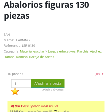
Abalorios figuras 130
piezas
EAN:
Marca:
LEARNING
Referencia:
LER 0139
Categoría:
Material escolar
>
Juegos educativos. Parchís. Ajedrez.
Damas. Dominó. Baraja de cartas
Tu precio :
30,880 €
Añadir a la cesta
añadir a favoritos
30,880 €
es tu precio final sin IVA
37,365 €
es tu precio final con IVA
actualizar