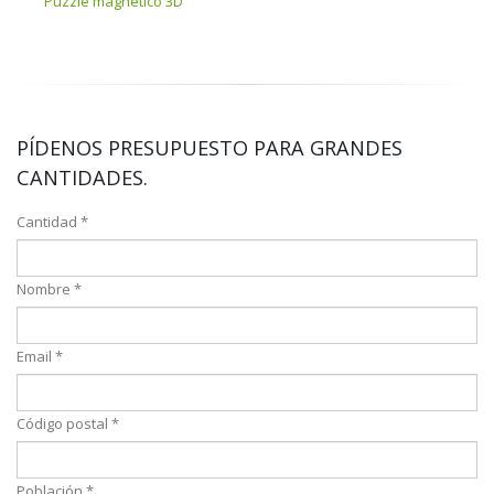
Puzzle magnetico 3D
Smar
PÍDENOS PRESUPUESTO PARA GRANDES
CANTIDADES.
Cantidad *
Nombre *
Email *
Código postal *
Población *