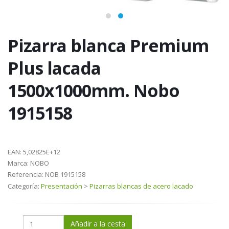
Pizarra blanca Premium
Plus lacada
1500x1000mm. Nobo
1915158
EAN:
5,02825E+12
Marca:
NOBO
Referencia:
NOB 1915158
Categoría:
Presentación
>
Pizarras blancas de acero lacado
Añadir a la cesta