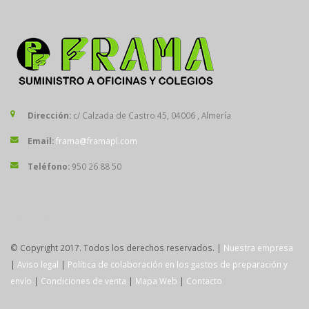
Dirección:
c/ Calzada de Castro 45, 04006 , Almería
Email:
frama@framapl.com
Teléfono:
950 26 88 50
SÍGUENOS
© Copyright 2017. Todos los derechos reservados. |
Nuestra empresa
|
Aviso legal
|
Política de colaboración en los gastos de preparación y
envío
|
Condiciones de venta
|
Mapa Web
|
Contacto