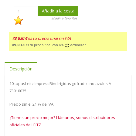
Añadir a la cesta
añadir a favoritos
73,830 €
es tu precio final sin IVA
89,334 €
es tu precio final con IVA
actualizar
Descripción
10 tapasLeitz ImpressBind rígidas gofrado lino azules A
73910035
Precio sin el 21 % de IVA.
¿Tienes un precio mejor? Llámanos, somos distribuidores
oficiales de LEITZ