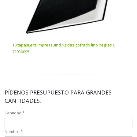
10 tapasLeitz ImpressBind rígidas gofrado lino negras C
10 t
73930095
7392
PÍDENOS PRESUPUESTO PARA GRANDES
CANTIDADES.
Cantidad *
Nombre *