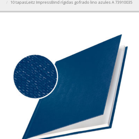
10 tapasLeitz ImpressBind rígidas gofrado lino azules A 73910035