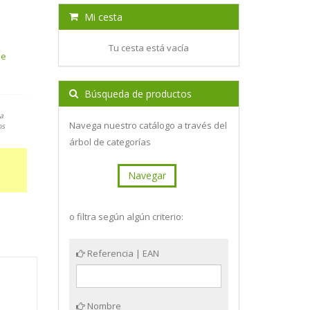
Mi cesta
Tu cesta está vacía
de
Búsqueda de productos
a
Navega nuestro catálogo a través del
os
árbol de categorías
Navegar
o filtra según algún criterio:
Referencia | EAN
Nombre