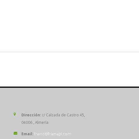
SÍGUENOS
Dirección:
c/ Calzada de Castro 45,
04006 , Almería
Email:
frama@framapl.com