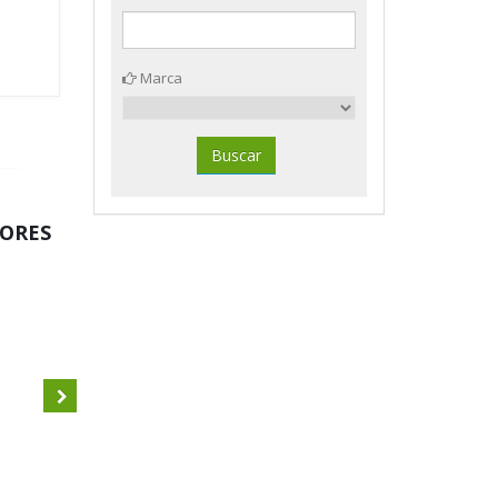
Marca
DORES
Archivador palanca A4 Nº. 1
Caja Archinovo Din A-4 Dohe