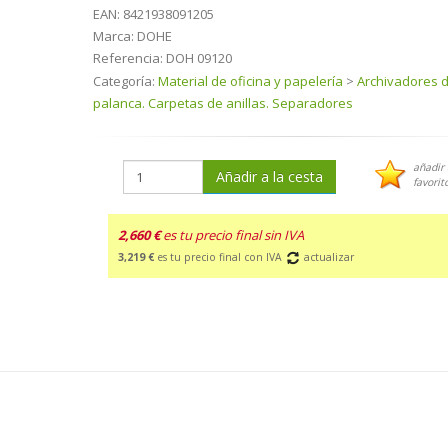
EAN:
8421938091205
Marca:
DOHE
Referencia:
DOH 09120
Categoría:
Material de oficina y papelería
>
Archivadores 
palanca. Carpetas de anillas. Separadores
añadir 
Añadir a la cesta
favorit
2,660 €
es tu precio final sin IVA
3,219 €
es tu precio final con IVA
actualizar