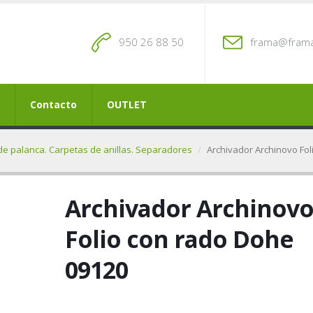
950 26 88 50
frama@frama
Contacto
OUTLET
de palanca. Carpetas de anillas. Separadores
Archivador Archinovo Fo
Archivador Archinov
Folio con rado Dohe
09120