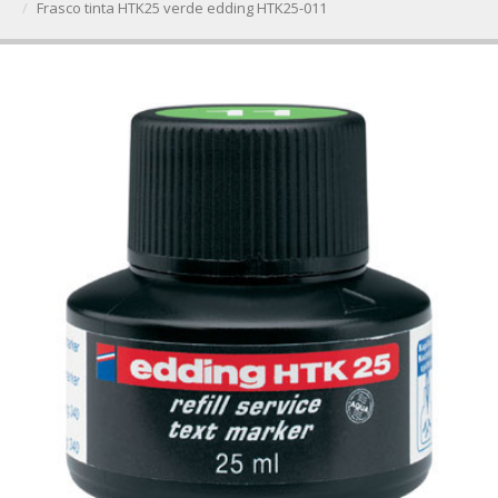
Frasco tinta HTK25 verde edding HTK25-011