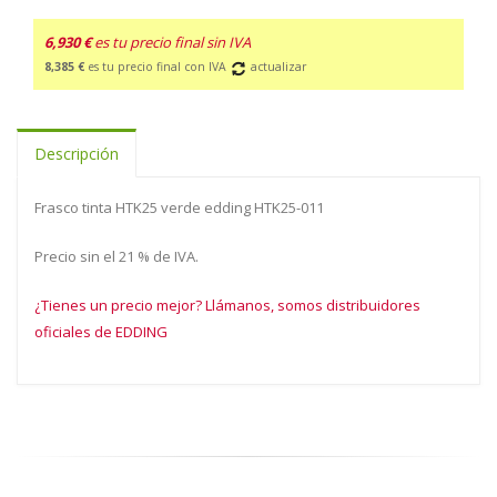
6,930 €
es tu precio final sin IVA
8,385 €
es tu precio final con IVA
actualizar
Descripción
Frasco tinta HTK25 verde edding HTK25-011
Precio sin el 21 % de IVA.
¿Tienes un precio mejor? Llámanos, somos distribuidores
oficiales de EDDING