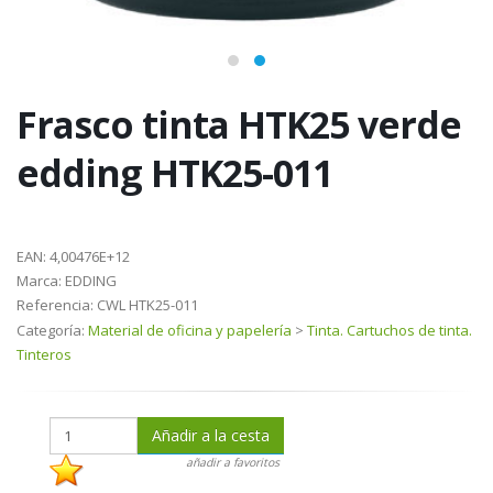
Frasco tinta HTK25 verde
edding HTK25-011
EAN:
4,00476E+12
Marca:
EDDING
Referencia:
CWL HTK25-011
Categoría:
Material de oficina y papelería
>
Tinta. Cartuchos de tinta.
Tinteros
Añadir a la cesta
añadir a favoritos