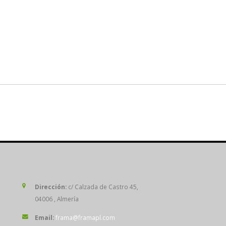
SÍGUENOS
Dirección:
c/ Calzada de Castro 45,
04006 , Almería
Email:
frama@framapl.com