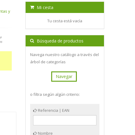
Mi cesta
ntas y
Tu cesta está vacía
a
Búsqueda de productos
os
Navega nuestro catálogo a través del
árbol de categorías
Navegar
o filtra según algún criterio:
Referencia | EAN
Nombre