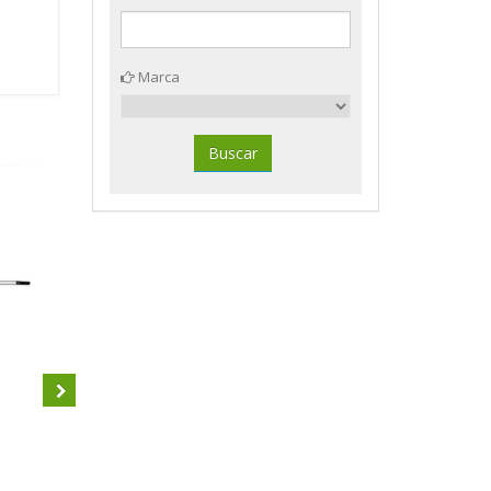
Marca
Lámpara SPACE plata Archivo
Soporte pared cinta azul 2 m.