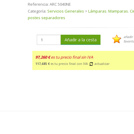
Referencia:
ARC 5040NE
Categoría:
Servicios Generales
>
Lámparas. Mamparas. Ci
postes separadores
añadir 
Añadir a la cesta
favorit
97,260 €
es tu precio final sin IVA
117,685 €
es tu precio final con IVA
actualizar