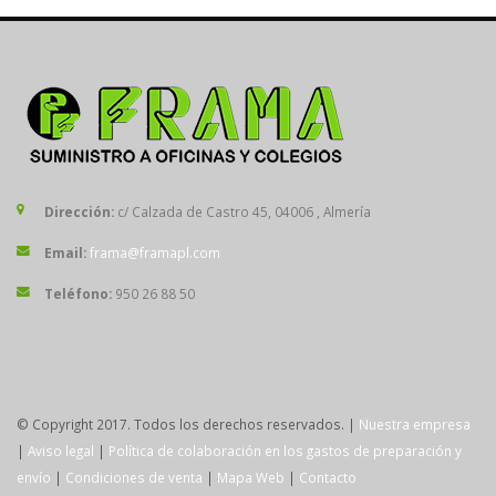
Dirección:
c/ Calzada de Castro 45, 04006 , Almería
Email:
frama@framapl.com
Teléfono:
950 26 88 50
SÍGUENOS
© Copyright 2017. Todos los derechos reservados. |
Nuestra empresa
|
Aviso legal
|
Política de colaboración en los gastos de preparación y
envío
|
Condiciones de venta
|
Mapa Web
|
Contacto