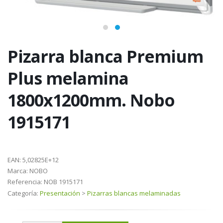
Pizarra blanca Premium
Plus melamina
1800x1200mm. Nobo
1915171
EAN:
5,02825E+12
Marca:
NOBO
Referencia:
NOB 1915171
Categoría:
Presentación
>
Pizarras blancas melaminadas