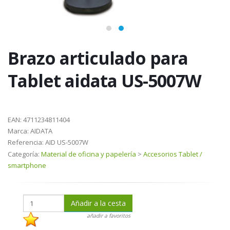
Brazo articulado para
Tablet aidata US-5007W
EAN:
4711234811404
Marca:
AIDATA
Referencia:
AID US-5007W
Categoría:
Material de oficina y papelería
>
Accesorios Tablet /
smartphone
Añadir a la cesta
añadir a favoritos