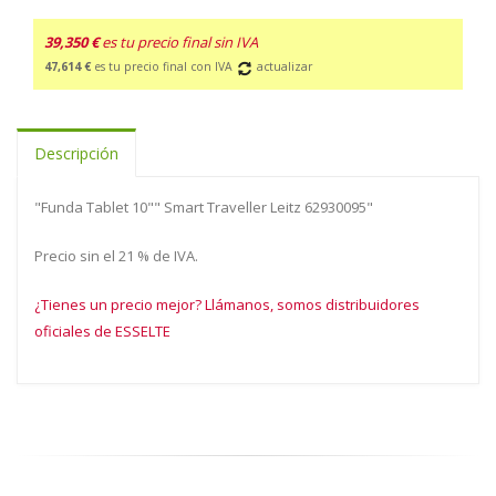
39,350 €
es tu precio final sin IVA
47,614 €
es tu precio final con IVA
actualizar
Descripción
"Funda Tablet 10"" Smart Traveller Leitz 62930095"
Precio sin el 21 % de IVA.
¿Tienes un precio mejor? Llámanos, somos distribuidores
oficiales de ESSELTE